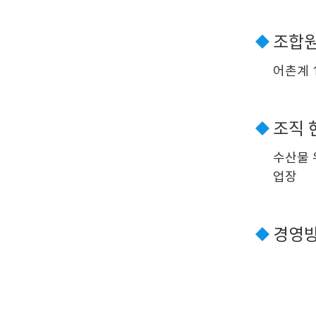
조합원
어촌계 1
조직 
수산물 
업장
경영