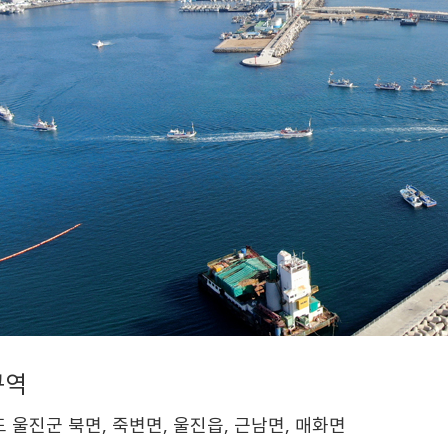
구역
 울진군 북면, 죽변면, 울진읍, 근남면, 매화면