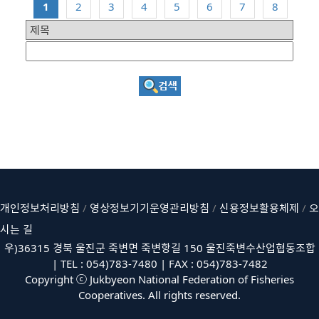
1
2
3
4
5
6
7
8
개인정보처리방침
/
영상정보기기운영관리방침
/
신용정보활용체제
/
오
시는 길
우)36315 경북 울진군 죽변면 죽변항길 150 울진죽변수산업협동조합
| TEL : 054)783-7480 | FAX : 054)783-7482
Copyright ⓒ Jukbyeon National Federation of Fisheries
Cooperatives. All rights reserved.