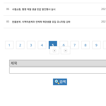
86
202
수협쇼핑, 통영 제철 생굴 반값 할인행사 실시
85
202
한울본부, 지역어촌계와 연계해 해양생물 유입 모니터링 강화
1
2
3
4
5
6
7
8
9