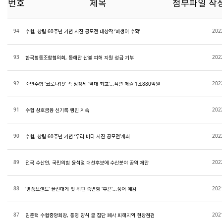
번호
제목
첨부파일
작
94
202
수협, 창립 60주년 기념 사진 공모전 대상작 ‘매생이 수확’
93
202
한국협동조합협의회, 동해안 산불 피해 지원 성금 기부
92
202
죽변수협 '코로나19' 속 성장세 '역대 최고'...작년 매출 1조880억원
91
202
수협 상호금융 신기록 행진 계속
90
202
수협, 창립 60주년 기념 ‘우리 바다 사진 공모전’개최
89
202
전국 수산인, 국민의힘 윤석열 대선후보에 수산분야 공약 제안
88
202
'명품브랜드' 울진대게 첫 위판 죽변항 '후끈'...풍어 예감
87
202
임준택 수협중앙회장, 통영 양식 굴 집단 폐사 피해지역 현장점검