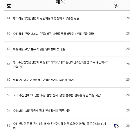
제목
호
일
64
20
한국여성어업인연합회 신임회장에 안창희 사무총장 선출
63
20
수산업계, 환경파괴법「풍력발전 보급촉진 특별법안」당장 중단하라!
62
20
어항시설 무단 점유 시설물 일제정비 첫 걸음
한국수산산업총연합회 해상풍력대책위,“풍력발전보급촉진특별법 즉각 중단하라”
61
20
강력 경고
60
20
여름오징어군 어장형성...어업전진기지 죽변항 '활기'
59
20
국내 수산업계 “시급한 수산 현안 산적, 경험 풍부한 실무형 장관 기용 시급”
58
20
수협보험, 보장성공제 확대 판매활성화 적극 지원
수산산업인 전국 동시 (육·해상)「후쿠시마 원전 오염수 해양방출 규탄대회」개
57
20
최