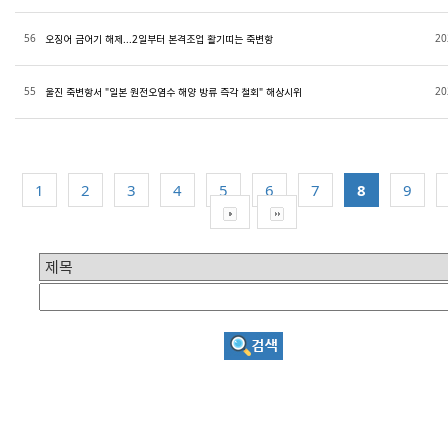
56
20
오징어 금어기 해제...2일부터 본격조업 활기띠는 죽변항
55
20
울진 죽변항서 "일본 원전오염수 해양 방류 즉각 철회" 해상시위
1
2
3
4
5
6
7
8
9