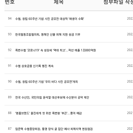
번호
제목
첨부파일
작
94
202
수협, 창립 60주년 기념 사진 공모전 대상작 ‘매생이 수확’
93
202
한국협동조합협의회, 동해안 산불 피해 지원 성금 기부
92
202
죽변수협 '코로나19' 속 성장세 '역대 최고'...작년 매출 1조880억원
91
202
수협 상호금융 신기록 행진 계속
90
202
수협, 창립 60주년 기념 ‘우리 바다 사진 공모전’개최
89
202
전국 수산인, 국민의힘 윤석열 대선후보에 수산분야 공약 제안
88
202
'명품브랜드' 울진대게 첫 위판 죽변항 '후끈'...풍어 예감
87
202
임준택 수협중앙회장, 통영 양식 굴 집단 폐사 피해지역 현장점검