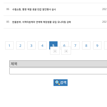
86
202
수협쇼핑, 통영 제철 생굴 반값 할인행사 실시
85
202
한울본부, 지역어촌계와 연계해 해양생물 유입 모니터링 강화
1
2
3
4
5
6
7
8
9