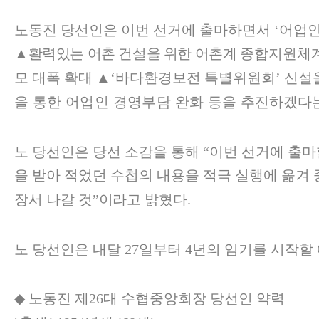
노동진 당선인은 이번 선거에 출마하면서
‘
어업인
▲
활력있는 어촌 건설을 위한 어촌계
종합지원체
모 대폭 확대
▲
‘
바다환경보전 특별위원회
’
신설
을 통한 어업인 경영부담 완화 등을
추진하겠다는
노 당선인은 당선 소감을 통해
“
이번 선거에 출마
을 받아 적었던 수첩의 내용을 적극 실행에 옮겨
장서 나갈 것
”
이라고
밝혔다
.
노 당선인은 내달
27
일부터
4
년의 임기를 시작할
◆
노동진 제
26
대 수협중앙회장 당선인 약력