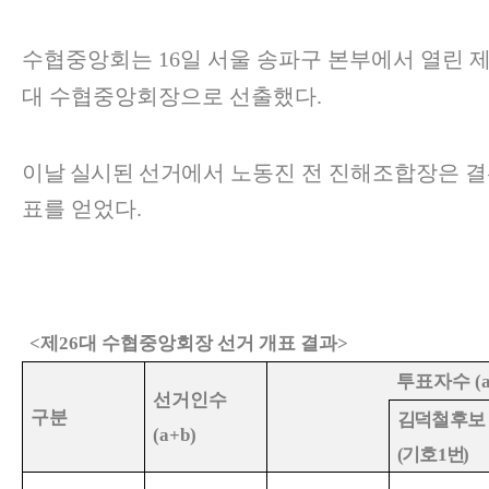
수협중앙회는
16
일 서울 송파구 본부에서 열린 
대 수협중앙회장으로 선출했다
.
이날 실시된 선거에서
노동진 전 진해조합장은 
표를 얻었다
.
<
제
26
대 수협중앙회장 선거 개표 결과
>
투표자수
(
선거인수
구분
김덕철 후보
(a+b)
(
기호
1
번
)