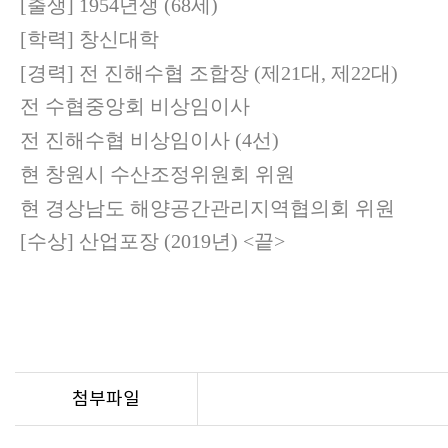
[
출생
] 1954
년생
(68
세
)
[
학력
]
창신대학
[
경력
]
전 진해수협 조합장
(
제
21
대
,
제
22
대
)
전 수협중앙회 비상임이사
전 진해수협 비상임이사
(4
선
)
현 창원시 수산조정위원회 위원
현 경상남도 해양공간관리지역협의회 위원
[
수상
]
산업포장
(2019
년
) <
끝
>
첨부파일