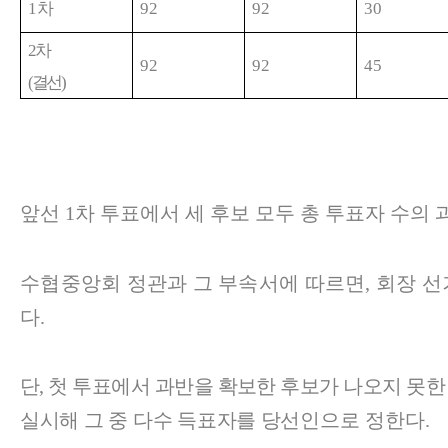
1
차
92
92
30
2
차
92
92
45
(
결선
)
앞선
1
차 투표에서 세 후보 모두 총 투표자 수의
수협중앙회 정관과 그 부속서에 따르면
,
회장 선
다
.
단
,
첫 투표에서 과반을 확보한 후보가 나오지 못한
실시해 그 중 다수 득표자를 당선인
으로 정한다
.