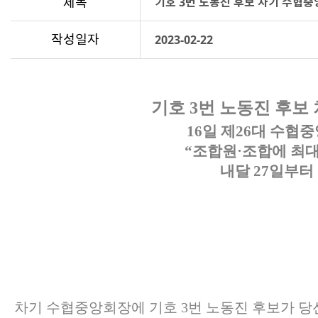
제목
기호 3번 노동진 후보 차기 수협
작성일자
2023-02-22
기호
3
번 노동진 후보
16
일 제
26
대 수협중
“
조합원
·
조합에 최대
내달
27
일부터
차기 수협중앙회장에 기호
3
번 노동진 후보가 